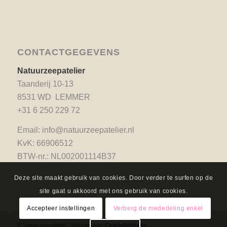
CONTACTGEGEVENS
Natuurzeepatelier
Taanderij 10-13
8531 WD LEMMER
+31 6 250 229 72
Email:
info@natuurzeepatelier.nl
KvK: 66906512
BTW-nr.: NL002001114B37
Deze site maakt gebruik van cookies. Door verder te surfen op de
site gaat u akkoord met ons gebruik van cookies.
Accepteer instellingen
Verberg de mededeling enkel
© Natuurzeepatelier | Website door
Coach4Website