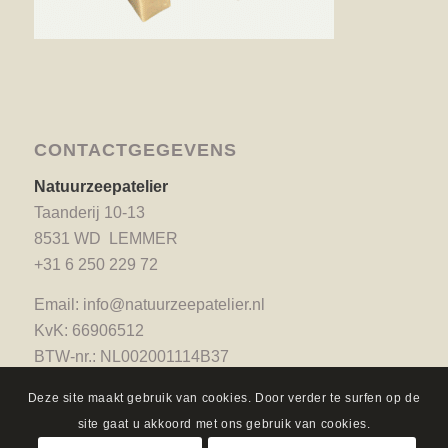
CONTACTGEGEVENS
Natuurzeepatelier
Taanderij 10-13
8531 WD LEMMER
+31 6 250 229 72
Email:
info@natuurzeepatelier.nl
KvK: 66906512
BTW-nr.: NL002001114B37
Deze site maakt gebruik van cookies. Door verder te surfen op de
site gaat u akkoord met ons gebruik van cookies.