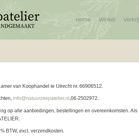
Home
Winkel
Verkri
mer van Koophandel te Utrecht nr. 66906512.
chten,
info@natuurzeepatelier.nl
,06-2502972.
ing op alle aanbiedingen, bestellingen en overeenkomsten. Als 
ATELIER.
f 21% BTW, excl. verzendkosten.