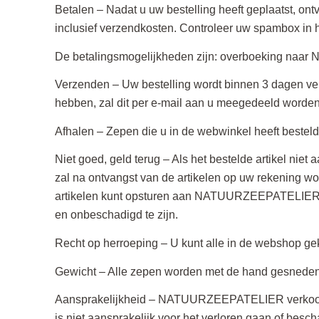
Betalen – Nadat u uw bestelling heeft geplaatst, ont
inclusief verzendkosten. Controleer uw spambox in h
De betalingsmogelijkheden zijn: overboeking naa
Verzenden – Uw bestelling wordt binnen 3 dagen vers
hebben, zal dit per e-mail aan u meegedeeld worden
Afhalen – Zepen die u in de webwinkel heeft bestel
Niet goed, geld terug – Als het bestelde artikel nie
zal na ontvangst van de artikelen op uw rekening wor
artikelen kunt opsturen aan NATUURZEEPATELIER. De k
en onbeschadigd te zijn.
Recht op herroeping – U kunt alle in de webshop ge
Gewicht – Alle zepen worden met de hand gesneden,
Aansprakelijkheid – NATUURZEEPATELIER verkoopt
is niet aansprakelijk voor het verloren gaan of besc