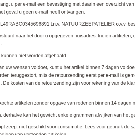
vangt u per e-mail een bevestiging met daarin een overzicht van
et geval u geen e-mail heeft ontvangen.
r NL49RABO0345696891 t.n.v. NATUURZEEPATELIER o.v.v. best
tuurd naar het door u opgegeven huisadres. Indien artikelen, 
.
d kunnen niet worden afgehaald.
t aan uw wensen voldoet, kunt u het artikel binnen 7 dagen vold
den teruggestort, mits de retourzending eerst per e-mail is gem
osten van de retourzending zijn voor rekening van de klant. Het
kochte artikelen zonder opgave van redenen binnen 14 dagen n
 derhalve kan het gewicht enkele grammen afwijken van het g
 zeep: niet geschikt voor consumptie. Lees voor gebruik d
hadigen van verzonden artikelen.