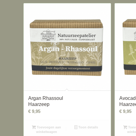
Argan Rhassoul
Avocad
Haarzeep
Haarze
€
9,95
€
9,95
Toevoegen aan
Toon details
Toev
winkelwagen
wink