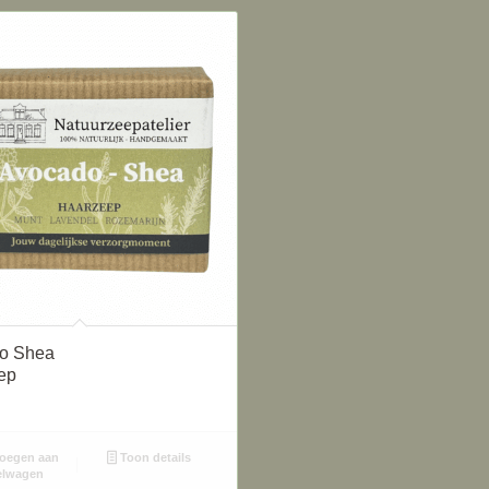
5.00
o Shea
ep
oegen aan
Toon details
elwagen