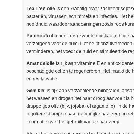
Tea Tree-olie
is een krachtig maar zacht antiseptis
bacteriën, virussen, schimmels en infecties. Het he
hoofdhuid waardoor aandoeningen zoals roos kun
Patchouli olie
heeft een zwoele muskaatachtige aa
verzorgend voor de huid. Het helpt onzuiverheden 
verminderen, het voedt de huid en stimuleert de re
Amandelolie
is rijk aan vitamine E en antioxidanten
beschadigde cellen te regenereren. Het maakt de h
en revitalisatie.
Gele klei
is rijk aan verzachtende mineralen, absor
het wassen en drogen het haar droog aanvoelt is 
druppeltjes olie (bijv. jojoba- of argan olie) in de
reguliere shampoo naar natuurlijke haarzeep moet 
informatie over het gebruik van de haarzeep.
Als na het wassen en drogen het haar droog aanvoe