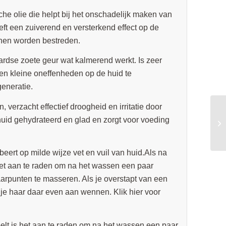
che olie die helpt bij het onschadelijk maken van
eft een zuiverend en versterkend effect op de
nen worden bestreden.
rdse zoete geur wat kalmerend werkt. Is zeer
en kleine oneffenheden op de huid te
generatie.
, verzacht effectief droogheid en irritatie door
uid gehydrateerd en glad en zorgt voor voeding
beert op milde wijze vet en vuil van huid.Als na
het aan te raden om na het wassen een paar
 haarpunten te masseren. Als je overstapt van een
je haar daar even aan wennen. Klik hier voor
lt is het aan te raden om na het wassen een paar