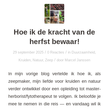
Hoe ik de kracht van de
herfst bewaar!
/
/
29 september 2025
0 Reacties
in
Duurzaamheid
,
/
Kruiden
,
Natuur
,
Zeep
door
Marcel Janssen
In mijn vorige blog vertelde ik hoe ik, als
zeepmaker, mijn liefde voor kruiden en natuur
verder ontwikkel door een opleiding tot master-
herborist/fytotherapeut te volgen. Ik beloofde je
mee te nemen in die reis — en vandaag wil ik