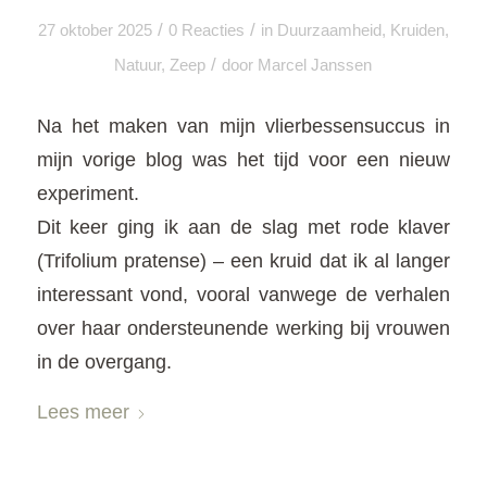
/
/
27 oktober 2025
0 Reacties
in
Duurzaamheid
,
Kruiden
,
/
Natuur
,
Zeep
door
Marcel Janssen
Na het maken van mijn vlierbessensuccus in
mijn vorige blog was het tijd voor een nieuw
experiment.
Dit keer ging ik aan de slag met rode klaver
(Trifolium pratense) – een kruid dat ik al langer
interessant vond, vooral vanwege de verhalen
over haar ondersteunende werking bij vrouwen
in de overgang.
Lees meer