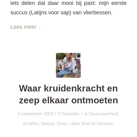
iets delen dat daar mooi bij past: mijn eerste
succus (Latijns voor sap) van vlierbessen.
Lees meer
Waar kruidenkracht en
zeep elkaar ontmoeten
/
/
4 september 2025
0 Reacties
in
Duurzaamheid
,
/
Kruiden
,
Natuur
,
Zeep
door
Marcel Janssen