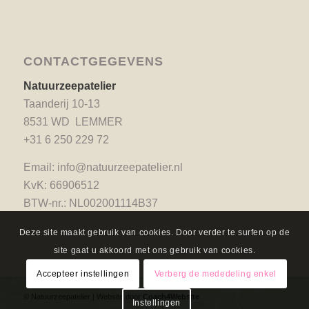
CONTACTGEGEVENS
Natuurzeepatelier
Taanderij 10-13
8531 WD LEMMER
+31 6 250 229 72
Email:
info@natuurzeepatelier.nl
KvK: 66906512
BTW-nr.: NL002001114B37
Deze site maakt gebruik van cookies. Door verder te surfen op de
site gaat u akkoord met ons gebruik van cookies.
Accepteer instellingen
Verberg de mededeling enkel
© Natuurzeepatelier | Website door
Coach4Website
Instellingen